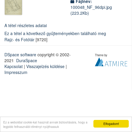
Fájlnév:
100048_NF_96dpi.jpg
(223.2Kb)
A tétel részletes adatai
Ez a tétel a következő gyűjteményekben található meg
Rajz- és Fotótár
[9720]
DSpace software
copyright © 2002-
Theme by
2021
DuraSpace
Kapcsolat
|
Visszajelzés küldése
|
Impresszum
Ez a weboldal cookie-kat használ annak biztosítására, hogy a
Elfogadom!
legjobb felhasználói élményt nyújthassuk