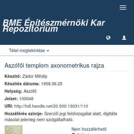
Toggl
navig
BME Építészmérnöki Kar
Repozitórium
Tétel megtekintése
Aszófői templom axonometrikus rajza
Készítő:
Zádor Mihály
Készítés dátuma:
1958.06.25
Helység:
Aszófő
Jelzet:
100048
URI:
http://hdl.handle.net/20.500.13031/110
Hozzáférés szintje:
Szerzői jogi felülvizsgálat alatt, digitális
másolat jelenleg nem szolgáltatható.
Nem hozzáférhető