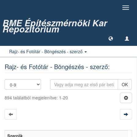
Toggl
navig
BME Építészmérnöki Kar
Repozitórium
Rajz- és Fotótár - Böngészés - szerző
Rajz- és Fotótár - Böngészés - szerző:
OK
894 találatból megjelenítve: 1-20
Szerzők