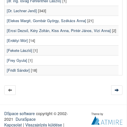
[dr. ing. lovag Fehrentheil László]
[1]
[Dr. Lechner Jenő]
[343]
[Elekes Margit, Gombár György, Székács Anna]
[21]
[Ercsi Dezső, Kéry Zoltán, Kiss Anna, Pintér János, Vizi Anna]
[2]
[Erdélyi Mór]
[14]
[Fekete László]
[1]
[Frey Gyula]
[1]
[Fridli Sándor]
[18]
DSpace software
copyright © 2002-
Theme by
2021
DuraSpace
Kapcsolat
|
Visszajelzés küldése
|