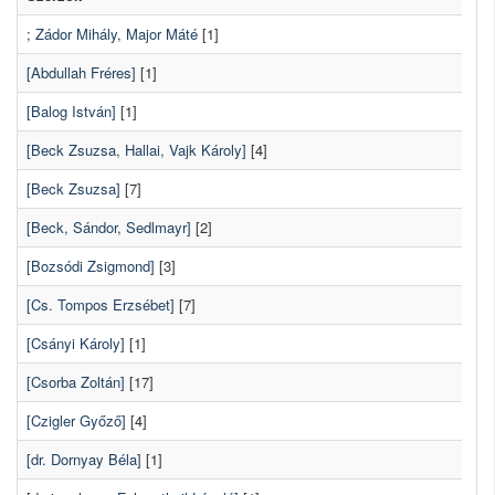
; Zádor Mihály, Major Máté
[1]
[Abdullah Fréres]
[1]
[Balog István]
[1]
[Beck Zsuzsa, Hallai, Vajk Károly]
[4]
[Beck Zsuzsa]
[7]
[Beck, Sándor, Sedlmayr]
[2]
[Bozsódi Zsigmond]
[3]
[Cs. Tompos Erzsébet]
[7]
[Csányi Károly]
[1]
[Csorba Zoltán]
[17]
[Czigler Győző]
[4]
[dr. Dornyay Béla]
[1]