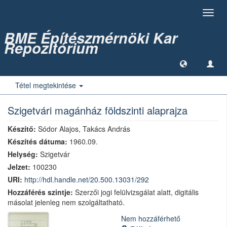
Toggl
navig
BME Építészmérnöki Kar
Repozitórium
Tétel megtekintése
Szigetvári magánház földszinti alaprajza
Készítő:
Sódor Alajos, Takács András
Készítés dátuma:
1960.09.
Helység:
Szigetvár
Jelzet:
100230
URI:
http://hdl.handle.net/20.500.13031/292
Hozzáférés szintje:
Szerzői jogi felülvizsgálat alatt, digitális
másolat jelenleg nem szolgáltatható.
Nem hozzáférhető