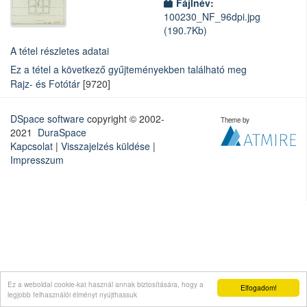
Fájlnév:
100230_NF_96dpi.jpg
(190.7Kb)
A tétel részletes adatai
Ez a tétel a következő gyűjteményekben található meg
Rajz- és Fotótár
[9720]
DSpace software
copyright © 2002-
Theme by
2021
DuraSpace
Kapcsolat
|
Visszajelzés küldése
|
Impresszum
Ez a weboldal cookie-kat használ annak biztosítására, hogy a
Elfogadom!
legjobb felhasználói élményt nyújthassuk