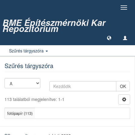
Toggl
navig
BME Építészmérnöki Kar
Repozitórium
Szűrés tárgyszóra
Szűrés tárgyszóra
OK
113 találatból megjelenítve: 1-1
fotópapír (113)