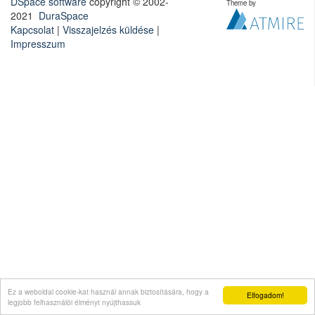
DSpace software
copyright © 2002-
Theme by
2021
DuraSpace
Kapcsolat
|
Visszajelzés küldése
|
Impresszum
Ez a weboldal cookie-kat használ annak biztosítására, hogy a
Elfogadom!
legjobb felhasználói élményt nyújthassuk