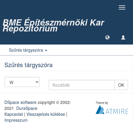
Toggl
navig
BME Építészmérnöki Kar
Repozitórium
Szűrés tárgyszóra
Szűrés tárgyszóra
OK
DSpace software
copyright © 2002-
Theme by
2021
DuraSpace
Kapcsolat
|
Visszajelzés küldése
|
Impresszum