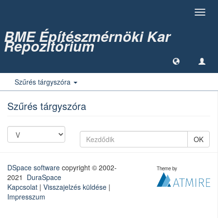
Toggl
navig
BME Építészmérnöki Kar
Repozitórium
Szűrés tárgyszóra
Szűrés tárgyszóra
OK
DSpace software
copyright © 2002-
Theme by
2021
DuraSpace
Kapcsolat
|
Visszajelzés küldése
|
Impresszum