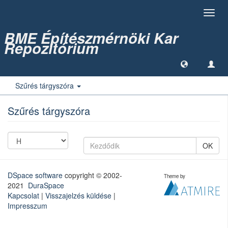
Toggl
navig
BME Építészmérnöki Kar
Repozitórium
Szűrés tárgyszóra
Szűrés tárgyszóra
OK
DSpace software
copyright © 2002-
Theme by
2021
DuraSpace
Kapcsolat
|
Visszajelzés küldése
|
Impresszum