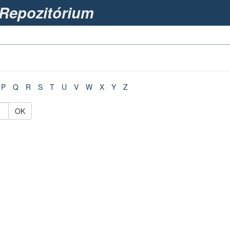
Repozitórium
P
Q
R
S
T
U
V
W
X
Y
Z
OK