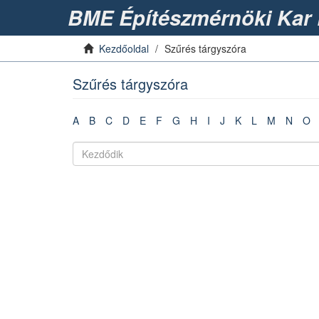
BME Építészmérnöki Kar 
Kezdőoldal
Szűrés tárgyszóra
Szűrés tárgyszóra
A
B
C
D
E
F
G
H
I
J
K
L
M
N
O