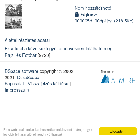
Nem hozzáférhető
Fájlnév:
900065d_96dpi.jpg
(218.5Kb)
A tétel részletes adatai
Ez a tétel a következő gyűjteményekben található meg
Rajz- és Fotótár
[9720]
DSpace software
copyright © 2002-
Theme by
2021
DuraSpace
Kapcsolat
|
Visszajelzés küldése
|
Impresszum
Ez a weboldal cookie-kat használ annak biztosítására, hogy a
Elfogadom!
legjobb felhasználói élményt nyújthassuk