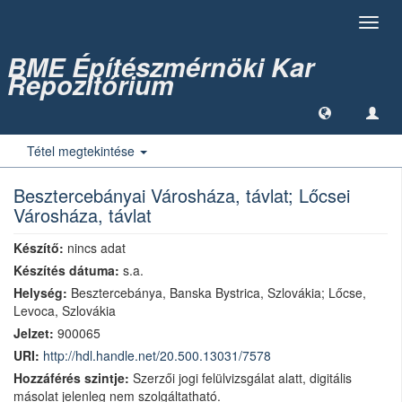
Toggl
navig
BME Építészmérnöki Kar
Repozitórium
Tétel megtekintése
Besztercebányai Városháza, távlat; Lőcsei
Városháza, távlat
Készítő:
nincs adat
Készítés dátuma:
s.a.
Helység:
Besztercebánya, Banska Bystrica, Szlovákia; Lőcse,
Levoca, Szlovákia
Jelzet:
900065
URI:
http://hdl.handle.net/20.500.13031/7578
Hozzáférés szintje:
Szerzői jogi felülvizsgálat alatt, digitális
másolat jelenleg nem szolgáltatható.