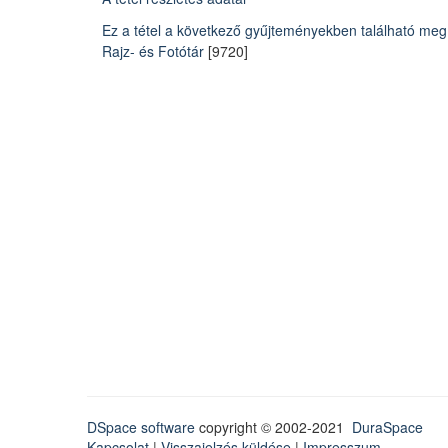
Ez a tétel a következő gyűjteményekben található meg
Rajz- és Fotótár
[9720]
DSpace software
copyright © 2002-2021
DuraSpace
Kapcsolat
|
Visszajelzés küldése
|
Impresszum