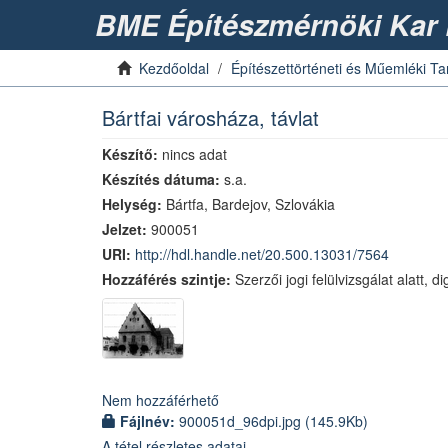
BME Építészmérnöki Kar 
Kezdőoldal
Építészettörténeti és Műemléki T
Bártfai városháza, távlat
Készítő:
nincs adat
Készítés dátuma:
s.a.
Helység:
Bártfa, Bardejov, Szlovákia
Jelzet:
900051
URI:
http://hdl.handle.net/20.500.13031/7564
Hozzáférés szintje:
Szerzői jogi felülvizsgálat alatt, d
Nem hozzáférhető
Fájlnév:
900051d_96dpi.jpg
(145.9Kb)
A tétel részletes adatai