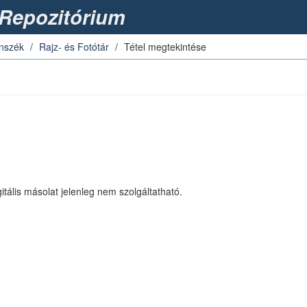
Repozitórium
anszék
Rajz- és Fotótár
Tétel megtekintése
igitális másolat jelenleg nem szolgáltatható.