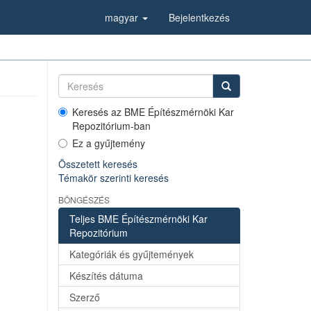
magyar
Bejelentkezés
Keresés az BME Építészmérnöki Kar
Repozitórium-ban
Ez a gyűjtemény
Összetett keresés
Témakör szerinti keresés
BÖNGÉSZÉS
Teljes BME Építészmérnöki Kar
Repozitórium
Kategóriák és gyűjtemények
Készítés dátuma
Szerző