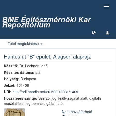
Toggl
navig
BME Építészmérnöki Kar
Repozitórium
Tétel megtekintése
Hantos út "B" épület; Alagsori alaprajz
Készítő:
Dr. Lechner Jenő
Készítés dátuma:
s.a.
Helység:
Budapest
Jelzet:
101408
URI:
http://hdl.handle.net/20.500.13031/1469
Hozzáférés szintje:
Szerzői jogi felülvizsgálat alatt, digitális
másolat jelenleg nem szolgáltatható.
Nem hozzáférhető