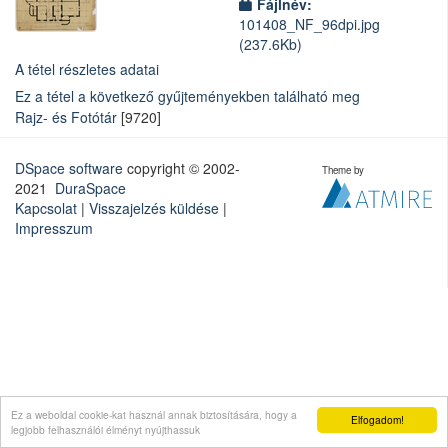
Fájlnév:
101408_NF_96dpi.jpg
(237.6Kb)
A tétel részletes adatai
Ez a tétel a következő gyűjteményekben található meg
Rajz- és Fotótár
[9720]
DSpace software
copyright © 2002-
Theme by
2021
DuraSpace
Kapcsolat
|
Visszajelzés küldése
|
Impresszum
Ez a weboldal cookie-kat használ annak biztosítására, hogy a
Elfogadom!
legjobb felhasználói élményt nyújthassuk