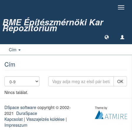
Toggl
navig
BME Építészmérnöki Kar
Repozitórium
Cím
Cím
OK
Nincs találat.
DSpace software
copyright © 2002-
Theme by
2021
DuraSpace
Kapcsolat
|
Visszajelzés küldése
|
Impresszum