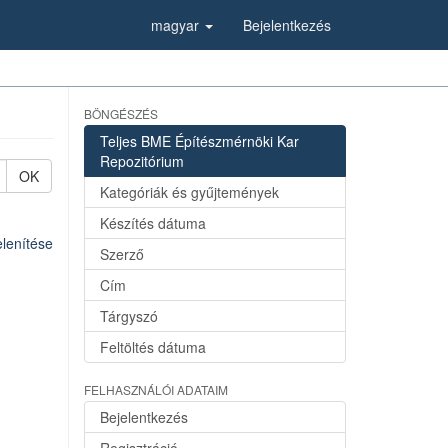
magyar
Bejelentkezés
BÖNGÉSZÉS
Teljes BME Építészmérnöki Kar
Repozitórium
OK
Kategóriák és gyűjtemények
Készítés dátuma
lenítése
Szerző
Cím
Tárgyszó
Feltöltés dátuma
FELHASZNÁLÓI ADATAIM
Bejelentkezés