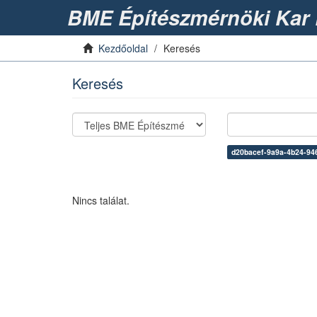
BME Építészmérnöki Kar 
Kezdőoldal
Keresés
Keresés
d20bacef-9a9a-4b24-94
Nincs találat.