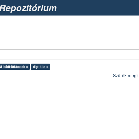
Repozitórium
6f-b5df408bbecb ×
digitális ×
Szűrők megje