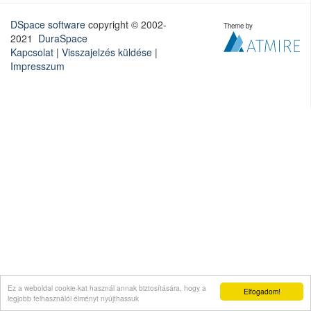
DSpace software
copyright © 2002-
Theme by
2021
DuraSpace
Kapcsolat
|
Visszajelzés küldése
|
Impresszum
Ez a weboldal cookie-kat használ annak biztosítására, hogy a
Elfogadom!
legjobb felhasználói élményt nyújthassuk