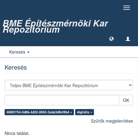
Toggl
navig
BME Építészmérnöki Kar
Repozitórium
Keresés
Keresés
OK
4889f754-0d8b-4d32-8063-2ada3d9ef8b4 ×
digitális ×
Szűrők megjelenítése
Nincs találat.