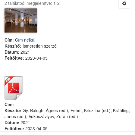
2 találatból megjelenítve: 1-2
Cím:
Cím nélkül
Készítő:
Ismeretlen szerző
Dátum:
2021
Feltöltve:
2023-04-05
Cím:
Készítő:
Gy. Balogh, Ágnes (ed.)
;
Fehér, Krisztina (ed.)
;
Krähling,
János (ed.)
;
Vukoszávlyev, Zorán (ed.)
Dátum:
2021
Feltöltve:
2023-04-05