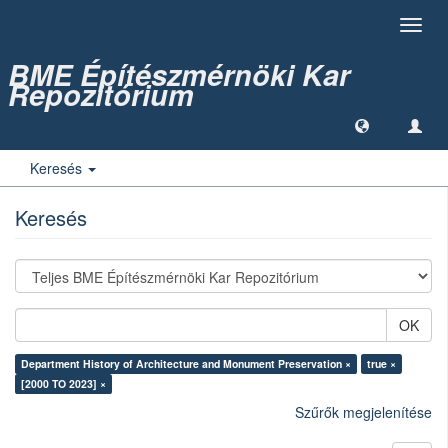
Toggl
navig
BME Építészmérnöki Kar
Repozitórium
Keresés
Keresés
OK
Department History of Architecture and Monument Preservation ×
true ×
[2000 TO 2023] ×
Szűrők megjelenítése