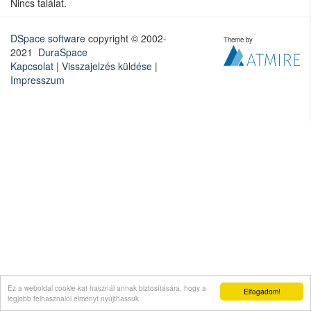
Nincs találat.
DSpace software
copyright © 2002-
Theme by
2021
DuraSpace
Kapcsolat
|
Visszajelzés küldése
|
Impresszum
Ez a weboldal cookie-kat használ annak biztosítására, hogy a
Elfogadom!
legjobb felhasználói élményt nyújthassuk