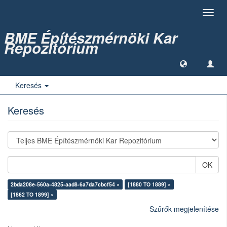
Toggl
navig
BME Építészmérnöki Kar
Repozitórium
Keresés
Keresés
OK
2bda208e-560a-4825-aad8-6a7da7cbcf54 ×
[1880 TO 1889] ×
[1862 TO 1899] ×
Szűrők megjelenítése