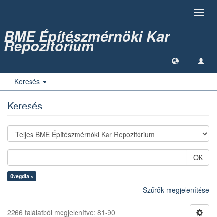
Toggl
navig
BME Építészmérnöki Kar
Repozitórium
Keresés
Keresés
OK
üvegdia ×
Szűrők megjelenítése
2266 találatból megjelenítve: 81-90