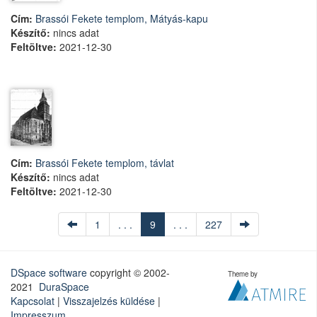
Cím:
Brassói Fekete templom, Mátyás-kapu
Készítő:
nincs adat
Feltöltve:
2021-12-30
Cím:
Brassói Fekete templom, távlat
Készítő:
nincs adat
Feltöltve:
2021-12-30
1
. . .
9
. . .
227
DSpace software
copyright © 2002-
Theme by
2021
DuraSpace
Kapcsolat
|
Visszajelzés küldése
|
Impresszum