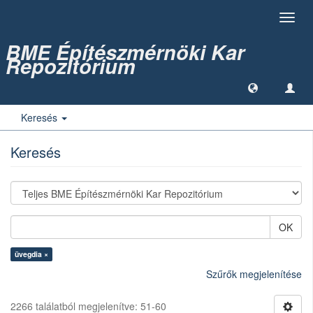
Toggl
navig
BME Építészmérnöki Kar
Repozitórium
Keresés
Keresés
OK
üvegdia ×
Szűrők megjelenítése
2266 találatból megjelenítve: 51-60