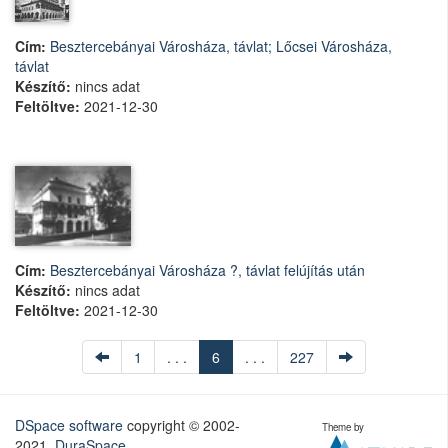
Cím:
Besztercebányai Városháza, távlat; Lőcsei Városháza,
távlat
Készítő:
nincs adat
Feltöltve:
2021-12-30
Cím:
Besztercebányai Városháza ?, távlat felújítás után
Készítő:
nincs adat
Feltöltve:
2021-12-30
1
. . .
6
. . .
227
DSpace software
copyright © 2002-
Theme by
2021
DuraSpace