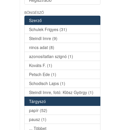
Regisztráció
BÖNGÉSZŐ
Szerző
Schulek Frigyes (31)
Steindl Imre (9)
nincs adat (8)
azonosítatlan szignó (1)
Kováts F. (1)
Petsch Ede (1)
Schodisch Lajos (1)
Steindl Imre, fotó: Klösz György (1)
Tárgyszó
papír (52)
pausz (1)
... Többet