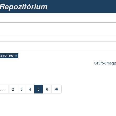
Repozitórium
62 TO 1899] ×
Szűrők megje
. . .
2
3
4
5
6