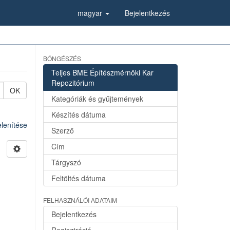
magyar
Bejelentkezés
BÖNGÉSZÉS
Teljes BME Építészmérnöki Kar
Repozitórium
OK
Kategóriák és gyűjtemények
Készítés dátuma
lenítése
Szerző
Cím
Tárgyszó
Feltöltés dátuma
FELHASZNÁLÓI ADATAIM
Bejelentkezés