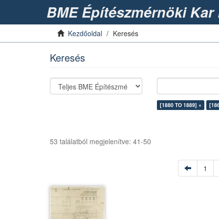
BME Építészmérnöki Kar 
Kezdőoldal
Keresés
Keresés
[1880 TO 1889] ×
[18
53 találatból megjelenítve: 41-50
1