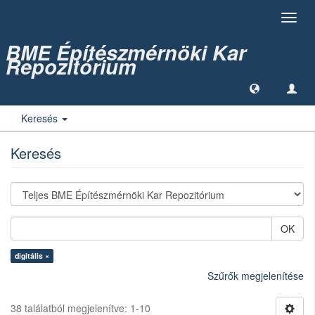
Toggl
navig
BME Építészmérnöki Kar
Repozitórium
Keresés
Keresés
OK
digitális ×
Szűrők megjelenítése
38 találatból megjelenítve: 1-10