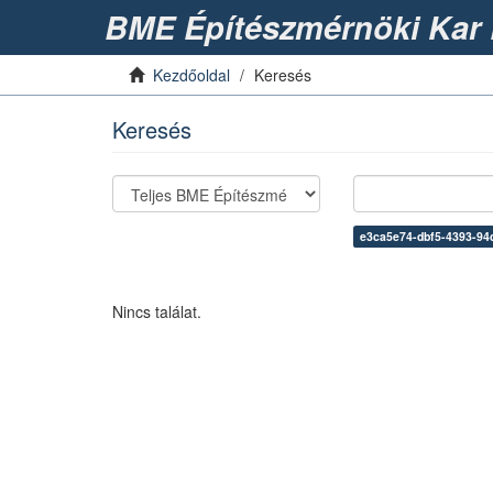
BME Építészmérnöki Kar 
Kezdőoldal
Keresés
Keresés
e3ca5e74-dbf5-4393-94
Nincs találat.