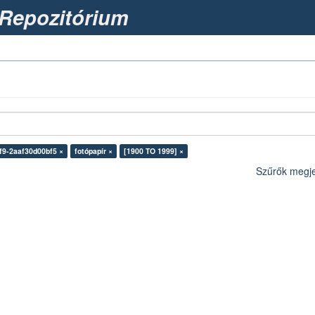
Repozitórium
f9-2aaf30d00bf5 ×
fotópapír ×
[1900 TO 1999] ×
Szűrők megje