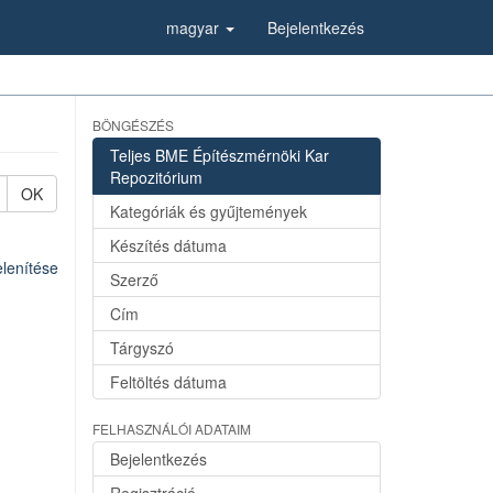
magyar
Bejelentkezés
BÖNGÉSZÉS
Teljes BME Építészmérnöki Kar
Repozitórium
OK
Kategóriák és gyűjtemények
Készítés dátuma
lenítése
Szerző
Cím
Tárgyszó
Feltöltés dátuma
FELHASZNÁLÓI ADATAIM
Bejelentkezés