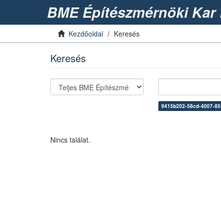
BME Építészmérnöki Kar 
Kezdőoldal
Keresés
Keresés
9415b202-58cd-4007-85
Nincs találat.