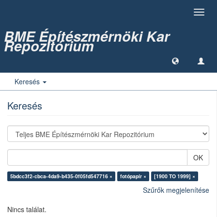
Toggl
navig
BME Építészmérnöki Kar
Repozitórium
Keresés
Keresés
OK
5bdcc3f2-cbca-4da9-b435-0f05fd547716 ×
fotópapír ×
[1900 TO 1999] ×
Szűrők megjelenítése
Nincs találat.