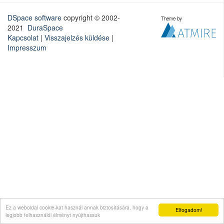
DSpace software
copyright © 2002-
Theme by
2021
DuraSpace
Kapcsolat
|
Visszajelzés küldése
|
Impresszum
Ez a weboldal cookie-kat használ annak biztosítására, hogy a
Elfogadom!
legjobb felhasználói élményt nyújthassuk