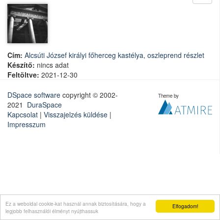
Cím:
Alcsúti József királyi főherceg kastélya, oszleprend részlet
Készítő:
nincs adat
Feltöltve:
2021-12-30
DSpace software
copyright © 2002-
Theme by
2021
DuraSpace
Kapcsolat
|
Visszajelzés küldése
|
Impresszum
Ez a weboldal cookie-kat használ annak biztosítására, hogy a
Elfogadom!
legjobb felhasználói élményt nyújthassuk