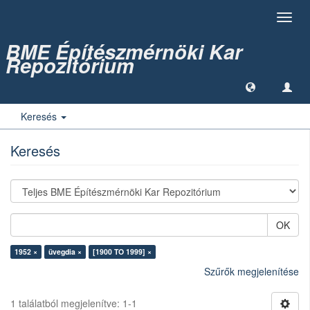
Toggl
navig
BME Építészmérnöki Kar
Repozitórium
Keresés
Keresés
OK
1952 ×
üvegdia ×
[1900 TO 1999] ×
Szűrők megjelenítése
1 találatból megjelenítve: 1-1