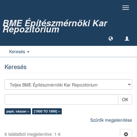
Toggl
navig
BME Építészmérnöki Kar
Repozitórium
Keresés
Keresés
OK
papír, vászon ×
[1900 TO 1999] ×
Szűrők megjelenítése
6 találatból megjelenítve: 1-6