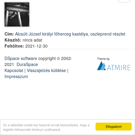
Cím:
Alcsúti József királyi főherceg kastélya, oszleprend részlet
Készítő:
nincs adat
Feltöltve:
2021-12-30
DSpace software
copyright © 2002-
Theme by
2021
DuraSpace
Kapcsolat
|
Visszajelzés küldése
|
Impresszum
Ez a weboldal cookie-kat használ annak biztosítására, hogy a
Elfogadom!
legjobb felhasználói élményt nyújthassuk