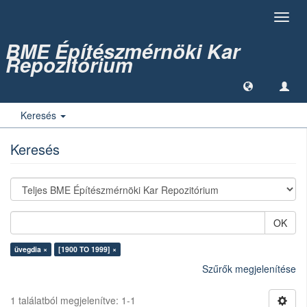
Toggl
navig
BME Építészmérnöki Kar
Repozitórium
Keresés
Keresés
OK
üvegdia ×
[1900 TO 1999] ×
Szűrők megjelenítése
1 találatból megjelenítve: 1-1