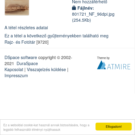
Nem hozzáférhető
Fájlnév:
801721_NF_96dpi.jpg
(254.5Kb)
A tétel részletes adatai
Ez a tétel a következő gyűjteményekben található meg
Rajz- és Fotótár
[9720]
DSpace software
copyright © 2002-
Theme by
2021
DuraSpace
Kapcsolat
|
Visszajelzés küldése
|
Impresszum
Ez a weboldal cookie-kat használ annak biztosítására, hogy a
Elfogadom!
legjobb felhasználói élményt nyújthassuk