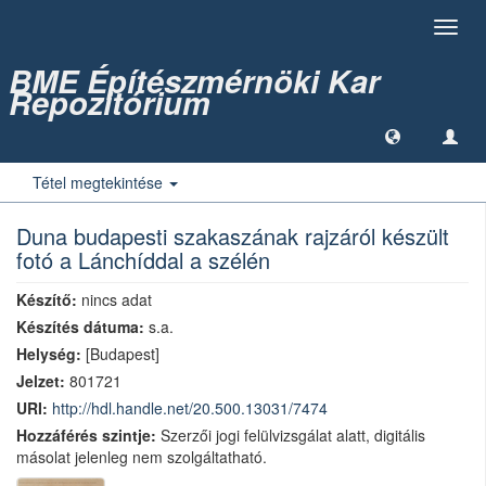
Toggl
navig
BME Építészmérnöki Kar
Repozitórium
Tétel megtekintése
Duna budapesti szakaszának rajzáról készült
fotó a Lánchíddal a szélén
Készítő:
nincs adat
Készítés dátuma:
s.a.
Helység:
[Budapest]
Jelzet:
801721
URI:
http://hdl.handle.net/20.500.13031/7474
Hozzáférés szintje:
Szerzői jogi felülvizsgálat alatt, digitális
másolat jelenleg nem szolgáltatható.