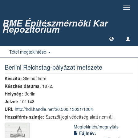
Toggl
navig
BME Építészmérnöki Kar
Repozitórium
Tétel megtekintése
Berlini Reichstag-pályázat metszete
Készítő:
Steindl Imre
Készítés dátuma:
1872.
Helység:
Berlin
Jelzet:
101143
URI:
http://hdl.handle.net/20.500.13031/1204
Hozzáférés szintje:
Szerzői jogi védettség alatt nem áll.
Megtekintés/
megnyitás
Fájlnév: