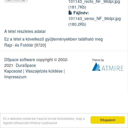
101143_recto_NF_96dpi.jpg
(181.7Kb)
Fájlnév:
101143_verso_NF_96dpi.jpg
(180.2Kb)
A tétel részletes adatai
Ez a tétel a következő gyűjteményekben található meg
Rajz- és Fotótár
[9720]
DSpace software
copyright © 2002-
Theme by
2021
DuraSpace
Kapcsolat
|
Visszajelzés küldése
|
Impresszum
Ez a weboldal cookie-kat használ annak biztosítására, hogy a
Elfogadom!
legjobb felhasználói élményt nyújthassuk